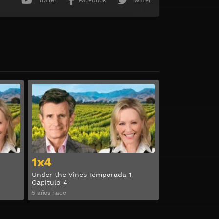
Trailer
Facebook
Twitter
Ver
Ver
1x4
Under the Vines Temporada 1
Capitulo 4
5 años hace