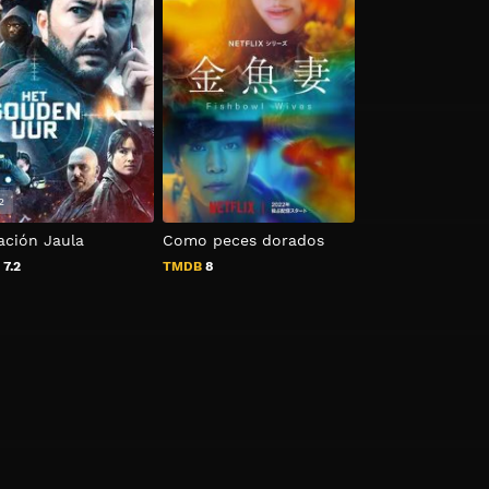
2
2022
ación Jaula
Como peces dorados
El Paciente
B
7.2
TMDB
8
TMDB
7.4