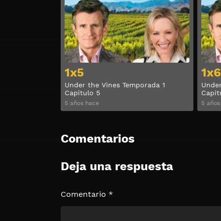
1x5
1x6
Under the Vines Temporada 1
Under
Capitulo 5
Capit
5 años hace
5 años
Comentarios
Deja una respuesta
Comentario
*