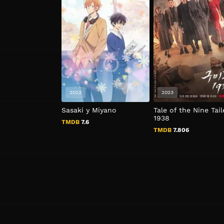
2022
2023
Sasaki y Miyano
Tale of the Nine Tai
1938
TMDB
7.6
TMDB
7.806