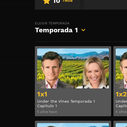
10
TMDB
ELEGIR TEMPORADA
Temporada
1
Ver
1x1
1x2
Under the Vines Temporada 1
Under
Capitulo 1
Capit
5 años hace
5 años
Ver