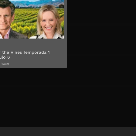
 the Vines Temporada 1
ulo 6
 hace