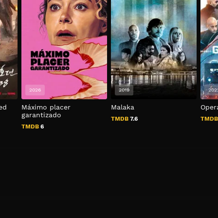
2026
2019
202
led
Máximo placer
Malaka
Oper
garantizado
TMDB
7.6
TMD
TMDB
6