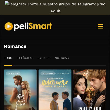
Únete a nuestro grupo de Telegram: ¡Clic
Aquí!
Romance
TODO
PELÍCULAS
SERIES
NOTICIAS
HD 720P
HD 720P
HD 720P