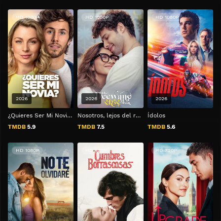
HD 1080P
HD 1080P
HD 1080P
2026
2026
2026
¿Quieres Ser Mi Novia?
Nosotros, lejos del ruido
Ídolos
TMDB
5.9
TMDB
7.5
TMDB
5.6
HD 1080P
HD 720P
HD 720P