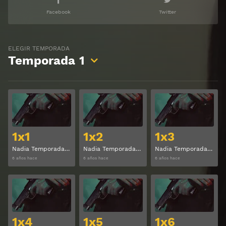
Facebook
Twitter
ELEGIR TEMPORADA
Temporada
1
Ver
Ver
1x1
1x2
1x3
Nadia Temporada 1 Capitulo 1
Nadia Temporada 1 Capitulo 2
Nadia Temporada 1 Capitulo 3
6 años hace
6 años hace
6 años hace
Ver
Ver
1x4
1x5
1x6