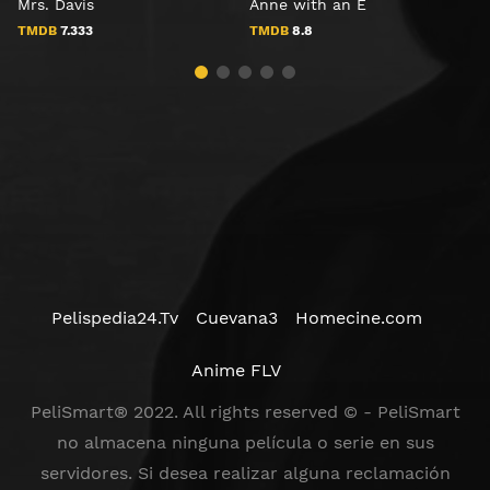
Mrs. Davis
Anne with an E
S
TMDB
7.333
TMDB
8.8
Pelispedia24.Tv
Cuevana3
Homecine.com
Anime FLV
PeliSmart® 2022. All rights reserved © - PeliSmart
no almacena ninguna película o serie en sus
servidores. Si desea realizar alguna reclamación