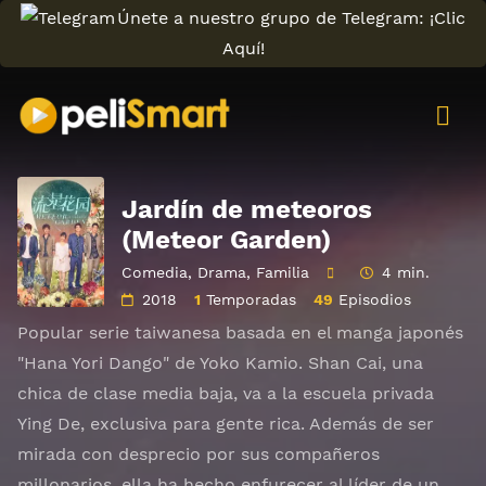
Únete a nuestro grupo de Telegram: ¡Clic
Aquí!
Jardín de meteoros
(Meteor Garden)
Comedia
,
Drama
,
Familia
4 min.
2018
1
Temporadas
49
Episodios
Popular serie taiwanesa basada en el manga japonés
"Hana Yori Dango" de Yoko Kamio. Shan Cai, una
chica de clase media baja, va a la escuela privada
Ying De, exclusiva para gente rica. Además de ser
mirada con desprecio por sus compañeros
millonarios, ella ha hecho enfurecer al líder de un