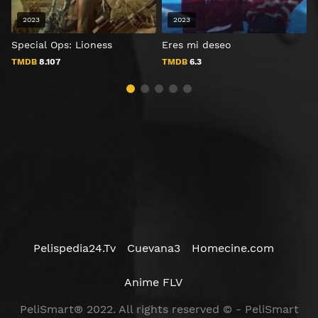
2023
2023
Special Ops: Lioness
Eres mi deseo
E
TMDB
8.107
TMDB
6.3
Pelispedia24.Tv
Cuevana3
Homecine.com
Anime FLV
PeliSmart® 2022. All rights reserved © - PeliSmart