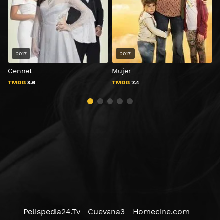
2017
2017
Cennet
Mujer
TMDB
3.6
TMDB
7.4
Pelispedia24.Tv
Cuevana3
Homecine.com