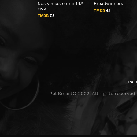
Nos vemos en mi 19.ª
Breadwinners
vida
TMDB
4.1
TMDB
7.8
Peli
PeliSmart® 2022. All rights reserved