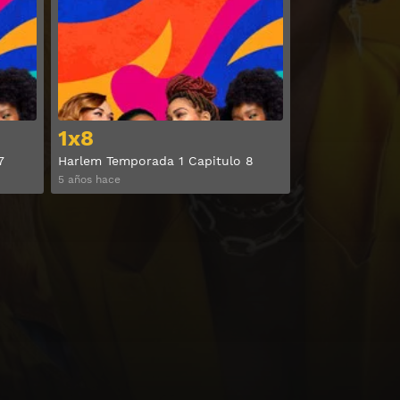
Ver
Ver
1x8
7
Harlem Temporada 1 Capitulo 8
5 años hace