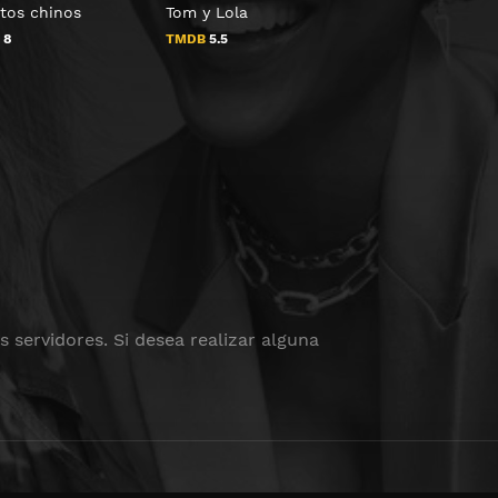
tos chinos
Tom y Lola
Ayla y los Mirror
B
8
TMDB
5.5
TMDB
7
 servidores. Si desea realizar alguna