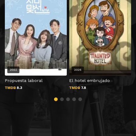
2022
2025
Propuesta laboral
El hotel embrujado
TMDB
8.3
TMDB
7.8