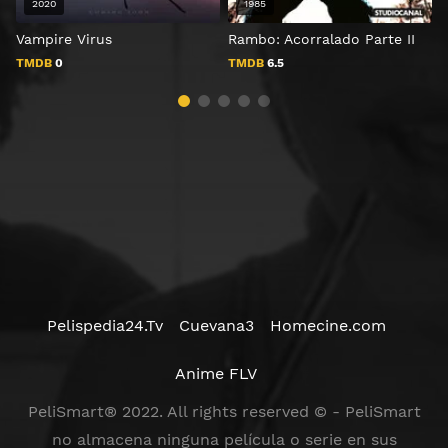
2020
1985
Vampire Virus
Rambo: Acorralado Parte II
T
TMDB
0
TMDB
6.5
Pelispedia24.Tv
Cuevana3
Homecine.com
Anime FLV
PeliSmart® 2022. All rights reserved © - PeliSmart
no almacena ninguna película o serie en sus