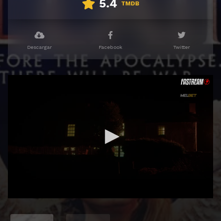
5.4
TMDB
Descargar
Facebook
Twitter
🔒 Acceso Requerido