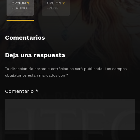
OPCION
1
OPCION
2
Haz clic 3 veces en el botón para desbloquear el
-LATINO
-VOSE
contenido
Clic 1 - Abrir primer enlace
Comentarios
Clics: 0/3
Deja una respuesta
⏰ El acceso expira en 1 hora
Tu dirección de correo electrónico no será publicada.
Los campos
obligatorios están marcados con
*
Comentario
*