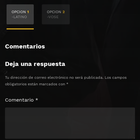
🔒 Acceso Requerido
OPCION
1
OPCION
2
Haz clic 3 veces en el botón para desbloquear el
-LATINO
-VOSE
contenido
Clic 1 - Abrir primer enlace
Comentarios
Clics: 0/3
Deja una respuesta
⏰ El acceso expira en 1 hora
Tu dirección de correo electrónico no será publicada.
Los campos
obligatorios están marcados con
*
Comentario
*