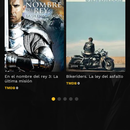
2013
2024
En el nombre del rey 3: La
Bikeriders. La ley del asfalto
L
última misión
TMDB
0
TMDB
0