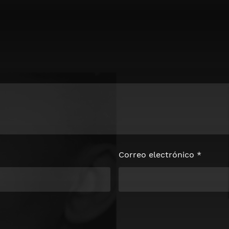
loquear el
e
Correo electrónico
*