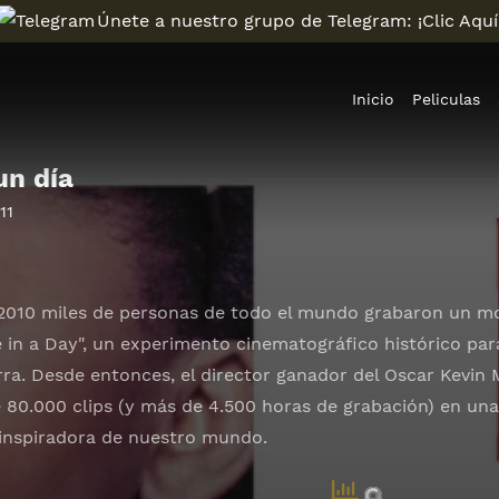
Únete a nuestro grupo de Telegram: ¡Clic Aquí
Inicio
Peliculas
un día
11
e 2010 miles de personas de todo el mundo grabaron un m
e in a Day", un experimento cinematográfico histórico pa
ierra. Desde entonces, el director ganador del Oscar Kevi
 80.000 clips (y más de 4.500 horas de grabación) en un
 inspiradora de nuestro mundo.