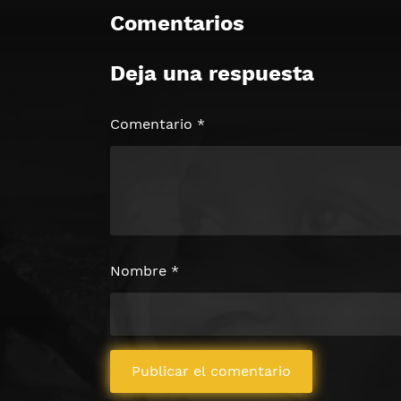
Comentarios
Deja una respuesta
🔒 Acceso Requerido
Haz clic 3 veces en el botón para desb
contenido
Comentario
*
Clic 1 - Abrir primer enlac
Clics: 0/3
⏰ El acceso expira en 1 hora
Nombre
*