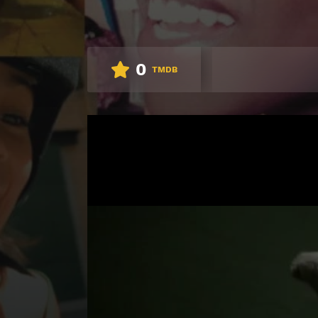
0
TMDB