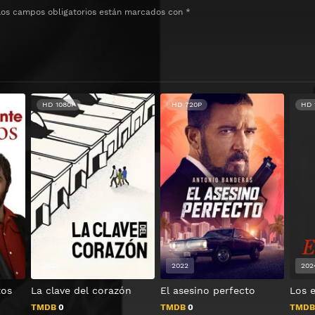
Los campos obligatorios están marcados con
*
HD 1080P
HD 720P
HD 
2023
2022
202
tos
La clave del corazón
El asesino perfecto
Los 
TMDB
0
TMDB
0
TMD