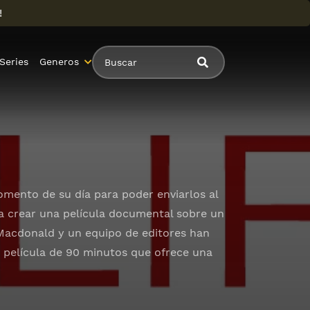
!
Series
Generos
omento de su día para poder enviarlos al
ra crear una película documental sobre un
n Macdonald y un equipo de editores han
a película de 90 minutos que ofrece una