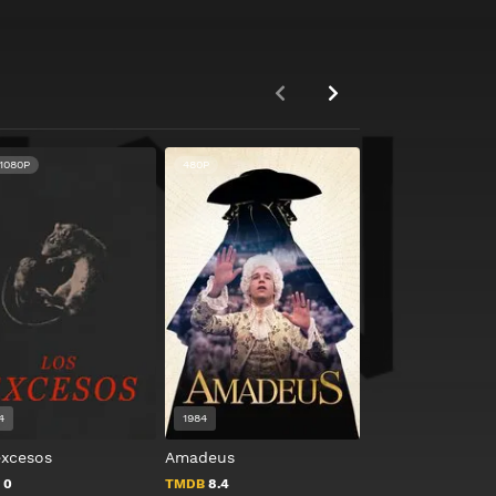
1080P
480P
4
1984
2018
excesos
Amadeus
Der Trafikant
B
0
TMDB
8.4
TMDB
6.5