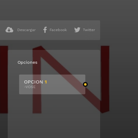
Descargar
Facebook
Twitter
Opciones
OPCION
1
-VOSE