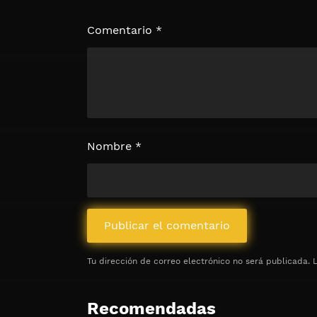
Haz clic 3 veces en el botón para desb
contenido
Comentario
*
Clic 1 - Abrir primer enlac
Clics: 0/3
⏰ El acceso expira en 1 hora
Nombre
*
Tu dirección de correo electrónico no será publicada.
Recomendadas