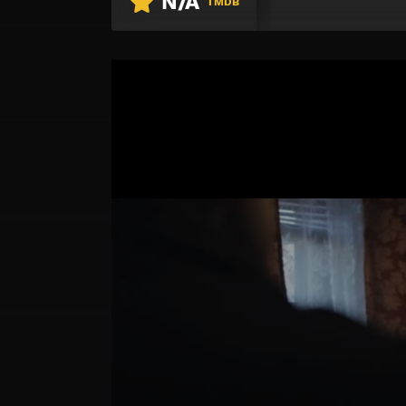
N/A
TMDB