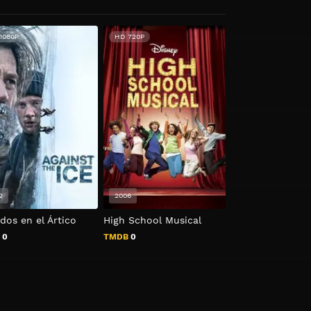
1080P
HD 720P
2
2006
2017
dos en el Ártico
High School Musical
Salyut-7: Héroes
espacio
B
0
TMDB
0
TMDB
7.2