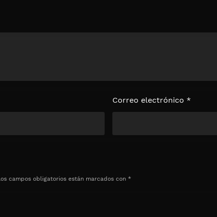
loquear el
e
Correo electrónico
*
Los campos obligatorios están marcados con
*