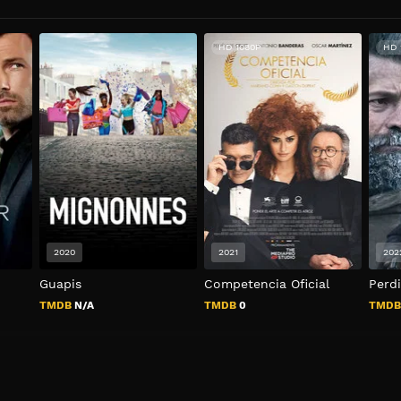
HD 1080P
HD 
2020
2021
202
Guapis
Competencia Oficial
Perdi
TMDB
N/A
TMDB
0
TMD