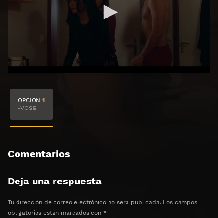
🔒 Acceso Requerido
OPCION
1
Haz clic 3 veces en el botón para desbloquear el
-VOSE
contenido
Clic 1 - Abrir primer enlace
Comentarios
Clics: 0/3
Deja una respuesta
⏰ El acceso expira en 1 hora
Tu dirección de correo electrónico no será publicada.
Los campos
obligatorios están marcados con
*