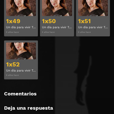
Ver
Ver
1x49
1x50
1x51
Un día para vivir Temporada 1 Capitulo 49
Un día para vivir Temporada 1 Capitulo 50
Un día para vivir Temporada 1 Capitulo 51
5 años hace
5 años hace
5 años hace
Ver
1x52
Un día para vivir Temporada 1 Capitulo 52
5 años hace
Comentarios
Deja una respuesta