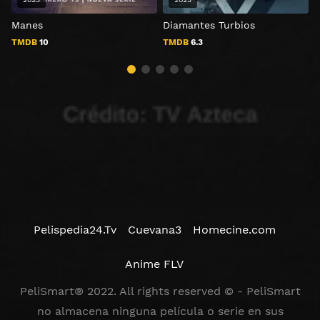
Manes
Diamantes Turbios
E
TMDB
10
TMDB
6.3
Pelispedia24.Tv
Cuevana3
Homecine.com
Anime FLV
PeliSmart® 2022. All rights reserved © - PeliSmart
no almacena ninguna película o serie en sus