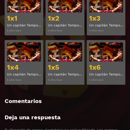
1x1
1x2
1x3
Un capitán Temporada 1 Capitulo 1
Un capitán Temporada 1 Capitulo 2
Un capitán Temporada 1 Capitulo 3
5 años hace
5 años hace
5 años hace
Ver
Ver
1x4
1x5
1x6
Un capitán Temporada 1 Capitulo 4
Un capitán Temporada 1 Capitulo 5
Un capitán Temporada 1 Capitulo 6
5 años hace
5 años hace
5 años hace
Comentarios
Deja una respuesta
Tu dirección de correo electrónico no será publicada.
Los campos