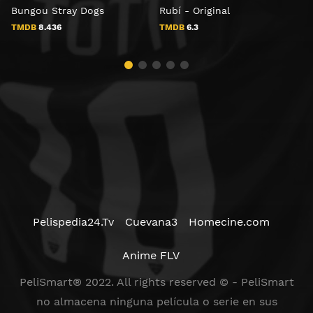
Bungou Stray Dogs
Rubí - Original
P
TMDB
8.436
TMDB
6.3
Pelispedia24.Tv
Cuevana3
Homecine.com
Anime FLV
PeliSmart® 2022. All rights reserved © - PeliSmart
no almacena ninguna película o serie en sus