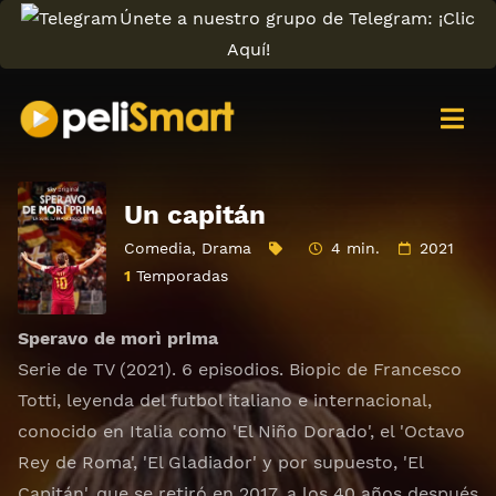
Únete a nuestro grupo de Telegram: ¡Clic
Aquí!
Un capitán
Comedia
,
Drama
4 min.
2021
1
Temporadas
Speravo de morì prima
Serie de TV (2021). 6 episodios. Biopic de Francesco
Totti, leyenda del futbol italiano e internacional,
conocido en Italia como 'El Niño Dorado', el 'Octavo
Rey de Roma', 'El Gladiador' y por supuesto, 'El
Capitán', que se retiró en 2017, a los 40 años después