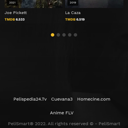
2021
2019
Joe Pickett
La Caza
TMDB
6.533
TMDB
6.519
Pelispedia24.Tv
Cuevana3
Homecine.com
Anime FLV
PeliSmart® 2022. All rights reserved © - PeliSmart