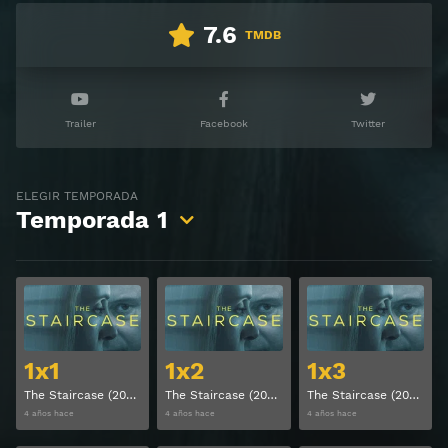
7.6
TMDB
Trailer
Facebook
Twitter
ELEGIR TEMPORADA
Temporada
1
Ver
Ver
1x1
1x2
1x3
The Staircase (2022) Temporada 1 Capitulo 1
The Staircase (2022) Temporada 1 Capitulo 2
The Staircase (2022) Temporada 1 Capitulo 3
4 años hace
4 años hace
4 años hace