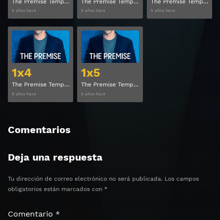
The Premise Temporada 1 Capitulo 1
The Premise Temporada 1 Capitulo 2
The Premise Temporada 1 Capitulo 3
5 años hace
5 años hace
5 años hace
Ver
Ver
1x4
1x5
The Premise Temporada 1 Capitulo 4
The Premise Temporada 1 Capitulo 5
5 años hace
5 años hace
Comentarios
Deja una respuesta
Tu dirección de correo electrónico no será publicada.
Los campos
obligatorios están marcados con
*
Comentario
*