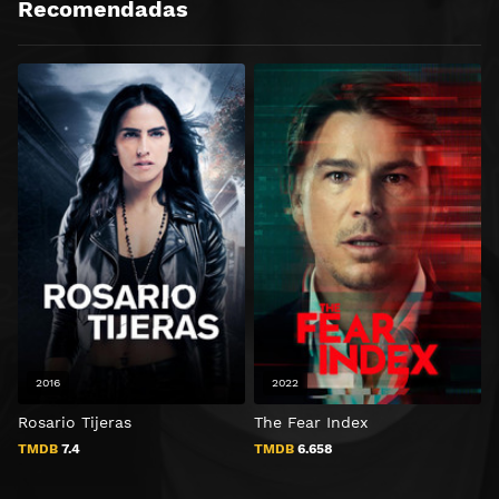
Recomendadas
2016
2022
Rosario Tijeras
The Fear Index
S
TMDB
7.4
TMDB
6.658