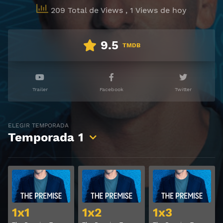
209 Total de Views
, 1 Views de hoy
9.5
TMDB
Trailer
Facebook
Twitter
ELEGIR TEMPORADA
Temporada
1
Ver
Ver
1x1
1x2
1x3