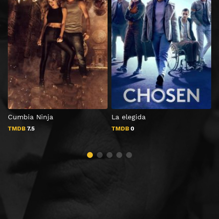
Cumbia Ninja
La elegida
M
TMDB
7.5
TMDB
0