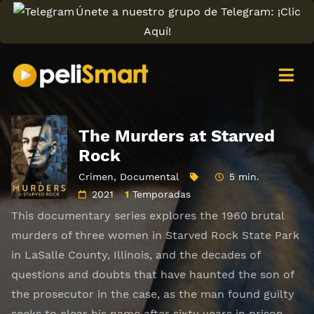
Únete a nuestro grupo de Telegram: ¡Clic
Aquí!
The Murders at Starved
Rock
Crimen
,
Documental
5 min.
2021
1
Temporadas
This documentary series explores the 1960 brutal
murders of three women in Starved Rock State Park
in LaSalle County, Illinois, and the decades of
questions and doubts that have haunted the son of
the prosecutor in the case, as the man found guilty
seeks to clear his name after sixty years in prison.