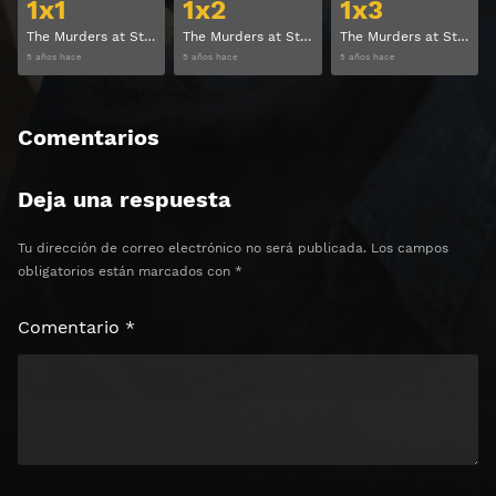
1x1
1x2
1x3
The Murders at Starved Rock Temporada 1 Capitulo 1
The Murders at Starved Rock Temporada 1 Capitulo 2
The Murders at Starved Rock Temporada 1 Capitulo 3
5 años hace
5 años hace
5 años hace
Comentarios
Deja una respuesta
Tu dirección de correo electrónico no será publicada.
Los campos
obligatorios están marcados con
*
Comentario
*