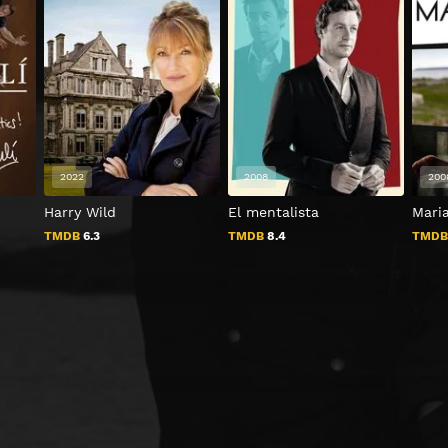
2022
2008
200
Harry Wild
El mentalista
Mari
TMDB
6.3
TMDB
8.4
TMD