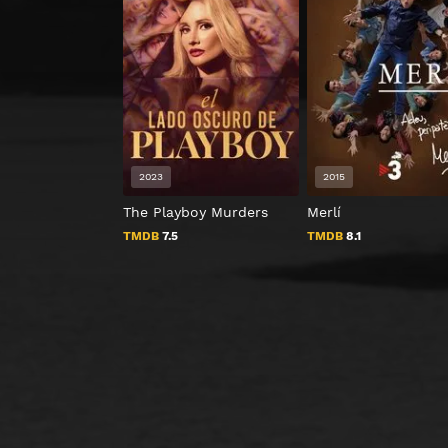
2023
2015
The Playboy Murders
Merlí
TMDB
7.5
TMDB
8.1