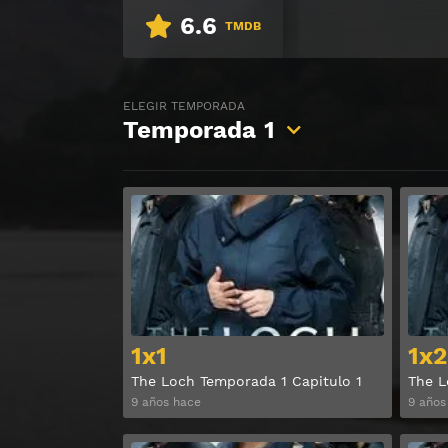
6.6
TMDB
ELEGIR TEMPORADA
Temporada
1
Ver
1x1
1x2
The Loch Temporada 1 Capitulo 1
The L
9 años hace
9 años