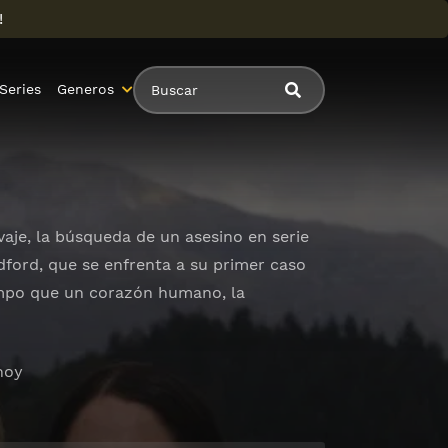
!
Series
Generos
aje, la búsqueda de un asesino en serie
dford, que se enfrenta a su primer caso
empo que un corazón humano, la
hoy