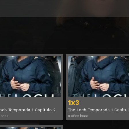
Ver
1x3
och Temporada 1 Capitulo 2
The Loch Temporada 1 Capitul
 hace
9 años hace