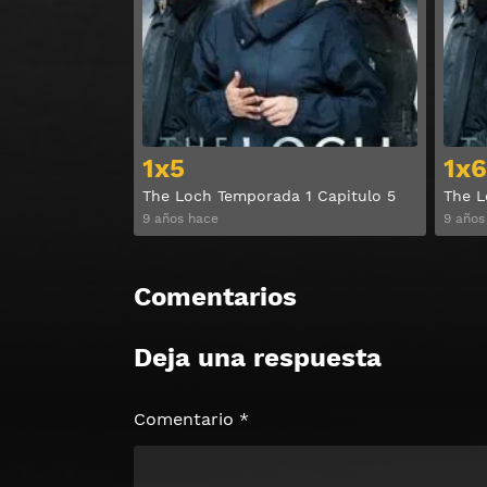
Ver
1x5
1x6
The Loch Temporada 1 Capitulo 5
The L
9 años hace
9 años
Comentarios
Deja una respuesta
Comentario
*