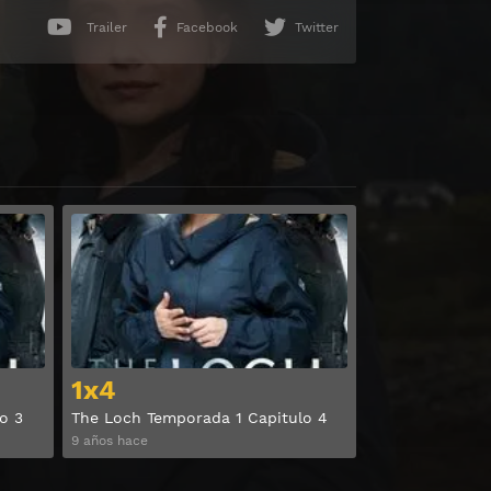
Trailer
Facebook
Twitter
Ver
Ver
1x4
o 3
The Loch Temporada 1 Capitulo 4
9 años hace