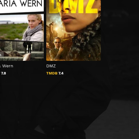
8
2022
a Wern
DMZ
Brokat
B
7.8
TMDB
7.4
TMDB
2