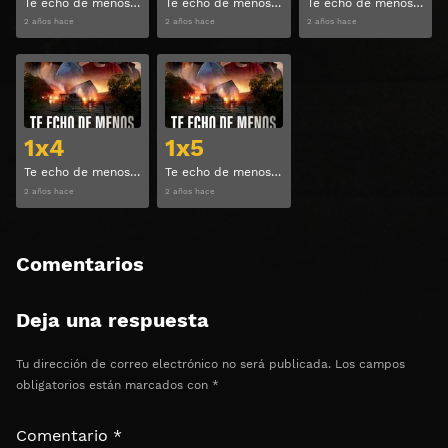
Te echo de menos Temporada 1 Capitulo 1
Te echo de menos Temporada 1 Capitulo 2
Te echo de menos Temporada 1 Capitulo 3
2 años hace
2 años hace
2 años hace
Ver
Ver
1x4
1x5
Te echo de menos Temporada 1 Capitulo 4
Te echo de menos Temporada 1 Capitulo 5
2 años hace
2 años hace
Comentarios
Deja una respuesta
Tu dirección de correo electrónico no será publicada.
Los campos
obligatorios están marcados con
*
Comentario
*