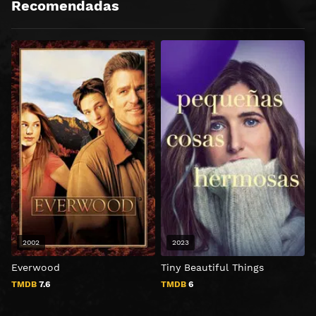
Recomendadas
2002
2023
Everwood
Tiny Beautiful Things
F
I
TMDB
7.6
TMDB
6