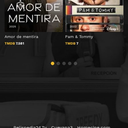
2025
2022
Amor de mentira
Pam & Tommy
T
TMDB
7.581
TMDB
7
Pelispedia24.Tv
Cuevana3
Homecine.com