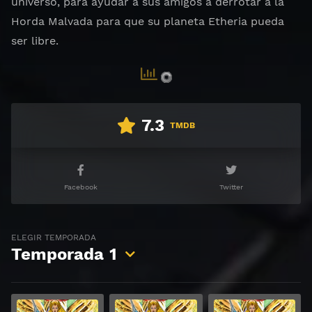
universo, para ayudar a sus amigos a derrotar a la
Horda Malvada para que su planeta Etheria pueda
ser libre.
7.3
TMDB
Facebook
Twitter
ELEGIR TEMPORADA
Temporada
1
Ver
Ver