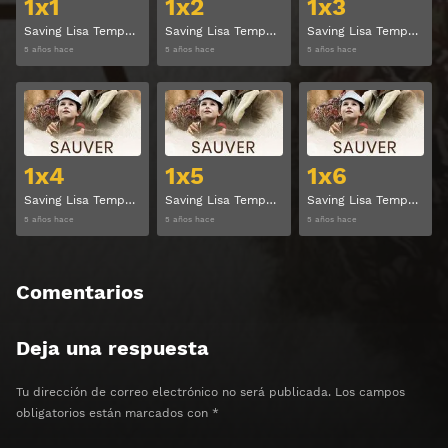
1x1
1x2
1x3
Saving Lisa Temporada 1 Capitulo 1
Saving Lisa Temporada 1 Capitulo 2
Saving Lisa Temporada 1 Capitulo 3
5 años hace
5 años hace
5 años hace
Ver
Ver
1x4
1x5
1x6
Saving Lisa Temporada 1 Capitulo 4
Saving Lisa Temporada 1 Capitulo 5
Saving Lisa Temporada 1 Capitulo 6
5 años hace
5 años hace
5 años hace
Comentarios
Deja una respuesta
Tu dirección de correo electrónico no será publicada.
Los campos
obligatorios están marcados con
*