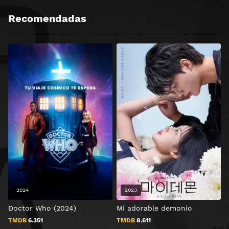
Recomendadas
2024
2023
Doctor Who (2024)
Mi adorable demonio
O
TMDB
6.351
TMDB
8.611