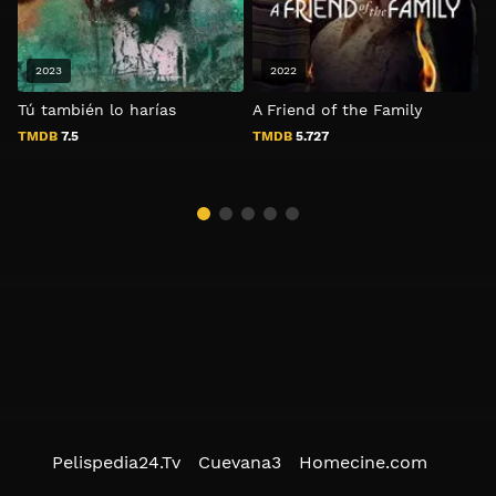
2023
2022
Tú también lo harías
A Friend of the Family
V
c
TMDB
7.5
TMDB
5.727
Pelispedia24.Tv
Cuevana3
Homecine.com