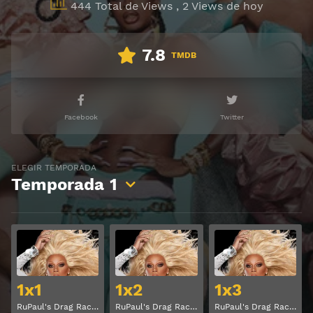
444 Total de Views
, 2 Views de hoy
7.8
TMDB
Facebook
Twitter
ELEGIR TEMPORADA
Temporada
1
Ver
Ver
1x1
1x2
1x3
RuPaul's Drag Race Temporada 1 Capitulo 1
RuPaul's Drag Race Temporada 1 Capitulo 2
RuPaul's Drag Race Temporada 1 Capitulo 3