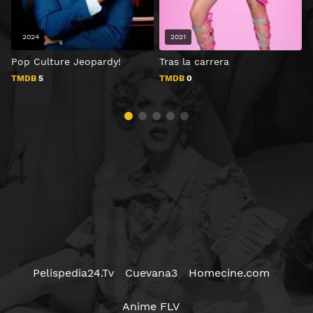
2024
2021
Pop Culture Jeopardy!
Tras la carrera
C
TMDB
5
TMDB
0
Pelispedia24.Tv
Cuevana3
Homecine.com
Anime FLV