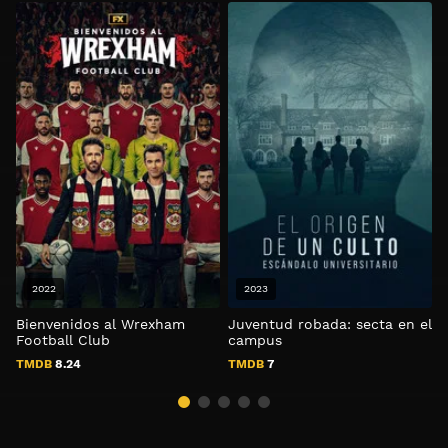
2022
2023
Bienvenidos al Wrexham
Juventud robada: secta en el
C
Football Club
campus
TMDB
8.24
TMDB
7