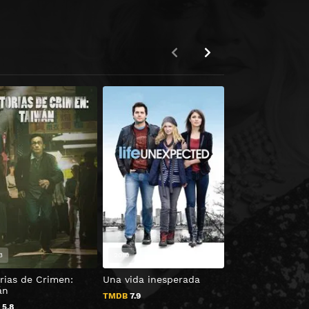
3
2010
2021
rias de Crimen:
Una vida inesperada
La rueda del ti
án
TMDB
7.9
TMDB
8.4
B
5.8