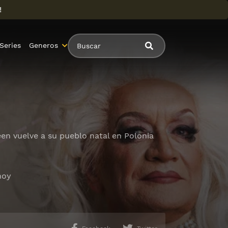
!
Series
Generos
een vuelve a su pueblo natal en Polonia
hoy