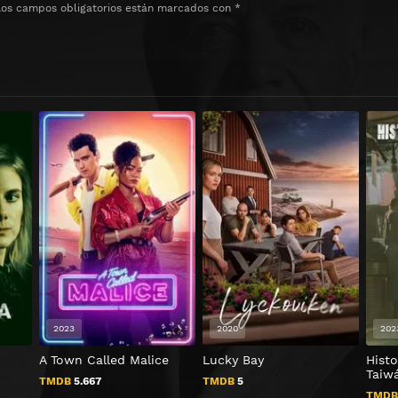
Los campos obligatorios están marcados con
*
2023
2020
202
A Town Called Malice
Lucky Bay
Histo
Taiw
TMDB
5.667
TMDB
5
TMD