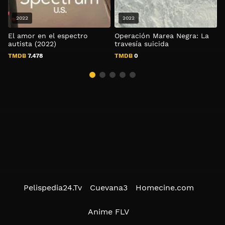
2022
2022
El amor en el espectro
Operación Marea Negra: La
autista (2022)
travesía suicida
TMDB
7.478
TMDB
0
Pelispedia24.Tv
Cuevana3
Homecine.com
Anime FLV