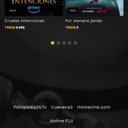
2024
2021
Crueles intenciones
Por siempre jamás
P
TMDB
6.696
TMDB
0
Pelispedia24.Tv
Cuevana3
Homecine.com
Anime FLV