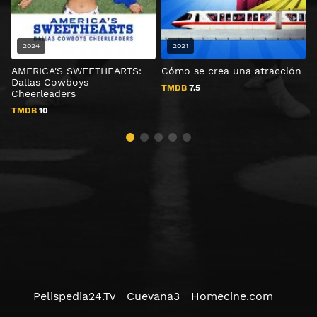
2024
2021
AMERICA'S SWEETHEARTS:
Cómo se crea una atracción
N
Dallas Cowboys
TMDB
7.5
Cheerleaders
TMDB
10
Pelispedia24.Tv
Cuevana3
Homecine.com