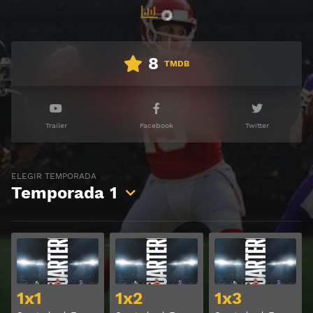
8
TMDB
Trailer
Facebook
Twitter
ELEGIR TEMPORADA
Temporada
1
Ver
Ver
1x1
1x2
1x3