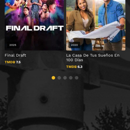
2025
2020
Final Draft
La Casa De Tus Sueños En
T
100 Días
v
TMDB
7.5
TMDB
6.3