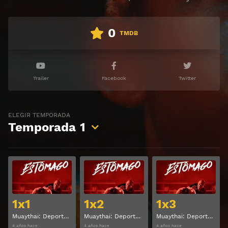
0
TMDB
Trailer
Facebook
Twitter
ELEGIR TEMPORADA
Temporada
1
Ver
Ver
1x1
1x2
1x3
Muaythai: Deporte extremo Temporada 1 Capitulo 1
Muaythai: Deporte extremo Temporada 1 Capitulo 2
Muaythai: Deporte extremo Temporada 1 Capitulo 3
4 años hace
4 años hace
4 años hace