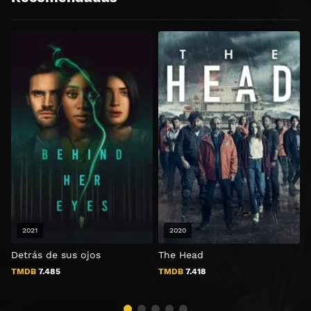
2021
2020
Detrás de sus ojos
The Head
C
s
TMDB
7.485
TMDB
7.418