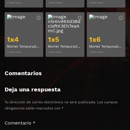
7 años hace
7 años hace
7 años hace
Ver
Ver
1x4
1x5
1x6
Mortel Temporada 1 Capitulo 4
Mortel Temporada 1 Capitulo 5
Mortel Temporada 1 Capitulo 6
7 años hace
7 años hace
7 años hace
Comentarios
Deja una respuesta
Tu dirección de correo electrónico no será publicada.
Los campos
obligatorios están marcados con
*
Comentario
*