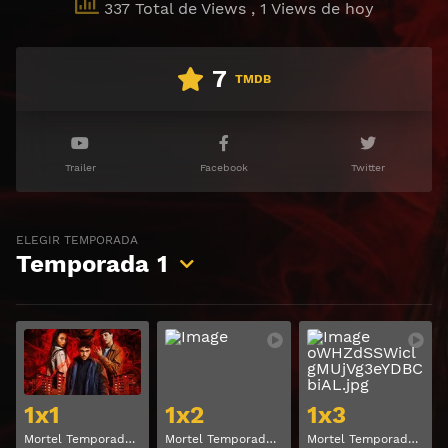
337 Total de Views
, 1 Views de hoy
7
TMDB
Trailer
Facebook
Twitter
ELEGIR TEMPORADA
Temporada
1
Ver
Ver
1x1
1x2
1x3
Mortel Temporada 1 Capitulo 1
Mortel Temporada 1 Capitulo 2
Mortel Temporada 1 Capitulo 3