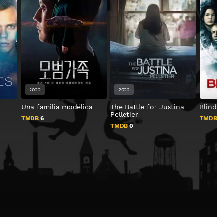
2022
2022
Una familia modélica
The Battle for Justina
Blin
Pelletier
TMDB
6
TMD
TMDB
0