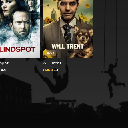
2023
2024
dspot
Will Trent
Los Galindos, to
verdad
B
6.4
TMDB
7.3
TMDB
0