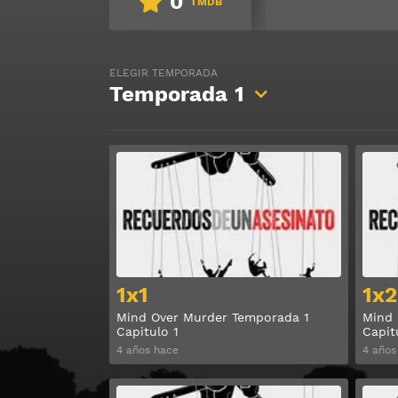
0
TMDB
ELEGIR TEMPORADA
Temporada
1
Ver
1x1
1x2
Mind Over Murder Temporada 1
Mind 
Capitulo 1
Capit
4 años hace
4 años
Ver