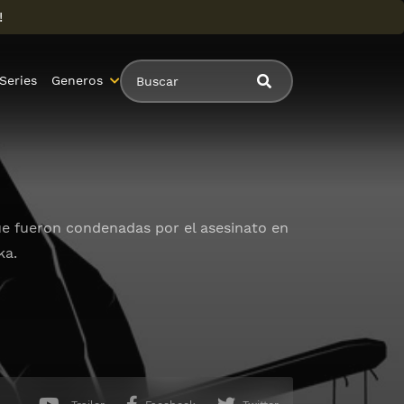
!
Series
Generos
ue fueron condenadas por el asesinato en
ka.