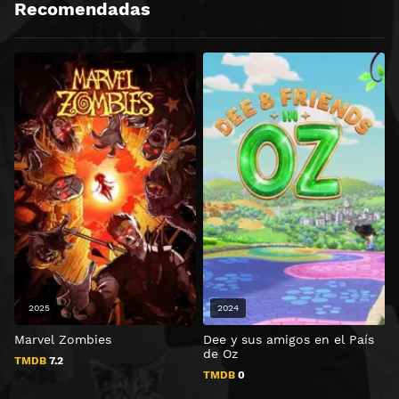
Recomendadas
2025
2024
Marvel Zombies
Dee y sus amigos en el País
S
de Oz
TMDB
7.2
TMDB
0