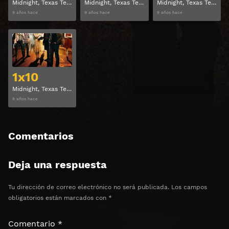
Midnight, Texas Temporada 1 Capitulo 7
Midnight, Texas Temporada 1 Capitulo 8
Midnight, Texas Temporada 1 Capitulo 9
9 años hace
9 años hace
9 años hace
Ver
1x10
Midnight, Texas Temporada 1 Capitulo 10
9 años hace
Comentarios
Deja una respuesta
Tu dirección de correo electrónico no será publicada.
Los campos
obligatorios están marcados con
*
Comentario
*