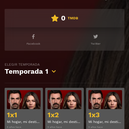
0
TMDB
Facebook
Twitter
ELEGIR TEMPORADA
Temporada
1
Ver
Ver
1x1
1x2
1x3
Mi hogar, mi destino Temporada 1 Capitulo 1
Mi hogar, mi destino Temporada 1 Capitulo 2
Mi hogar, mi destino Temporada 1 Capitulo 3
5 años hace
5 años hace
5 años hace