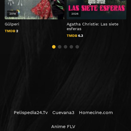
2018
2026
Gülperi
Agatha Christie: Las siete
M
esferas
TMDB
2
TMDB
6.3
Pelispedia24.Tv
Cuevana3
Homecine.com
Anime FLV