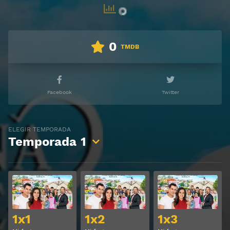
0
TMDB
Facebook
Twitter
ELEGIR TEMPORADA
Temporada
1
Ver
Ver
1x1
1x2
1x3