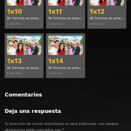
1x10
1x11
1x12
Mi fortuna es amarte Temporada 1 Capitulo 10
Mi fortuna es amarte Temporada 1 Capitulo 11
Mi fortuna es amarte Temporada 1 Capitulo 12
5 años hace
5 años hace
5 años hace
Ver
Ver
1x13
1x14
Mi fortuna es amarte Temporada 1 Capitulo 13
Mi fortuna es amarte Temporada 1 Capitulo 14
5 años hace
5 años hace
Comentarios
Deja una respuesta
Tu dirección de correo electrónico no será publicada.
Los campos
obligatorios están marcados con
*