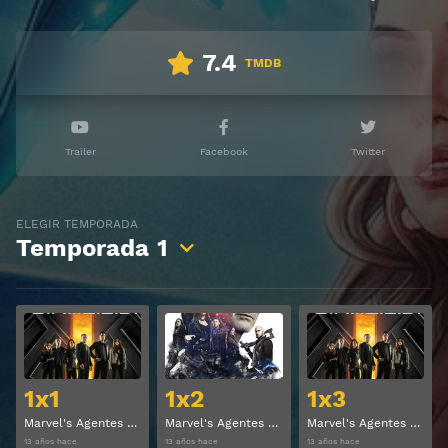
7.4
TMDB
Trailer
Facebook
Twitter
ELEGIR TEMPORADA
Temporada
1
Ver
Ver
1x1
1x2
1x3
Marvel's Agentes de S.H.I.E.L.D. Temporada 1 Capitulo 1
Marvel's Agentes de S.H.I.E.L.D. Temporada 1 Capitulo 2
Marvel's Agentes de S.H.I.E.L.D. Temporada 1 Capitulo 3
13 años hace
13 años hace
13 años hace