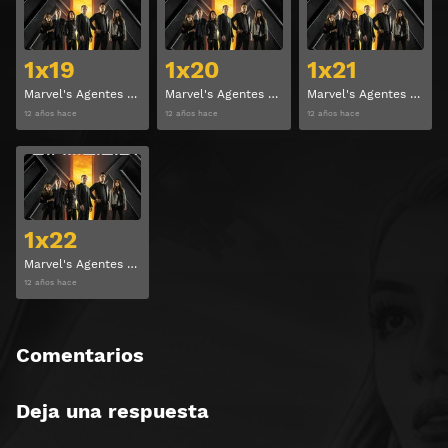
1x19
1x20
1x21
Marvel's Agentes de S.H.I.E.L.D. Temporada 1 Capitulo 19
Marvel's Agentes de S.H.I.E.L.D. Temporada 1 Capitulo 20
Marvel's Agentes de S.H.I.E.L.D. Temporada 1 Capitulo 21
12 años hace
12 años hace
12 años hace
Ver
1x22
Marvel's Agentes de S.H.I.E.L.D. Temporada 1 Capitulo 22
12 años hace
Comentarios
Deja una respuesta