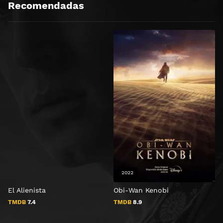
Recomendadas
2022
El Alienista
Obi-Wan Kenobi
T
TMDB
7.4
TMDB
8.9