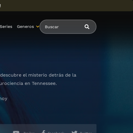
!
Series
Generos
descubre el misterio detrás de la
urociencia en Tennessee.
 hoy