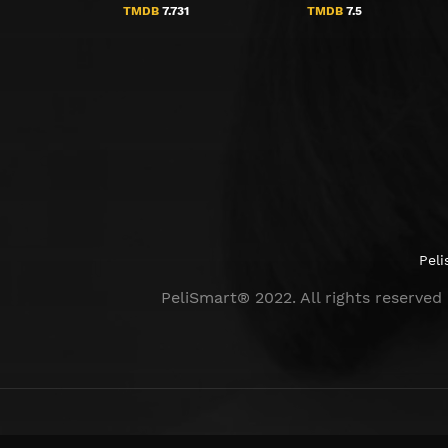
TMDB
7.731
TMDB
7.5
Peli
PeliSmart® 2022. All rights reserved