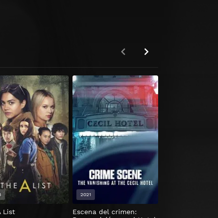
8
2021
2023
 List
Escena del crimen:
Pacto de silenci