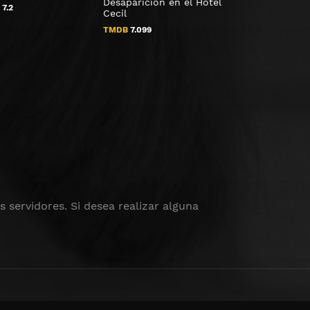
Desaparición en el Hotel
B
7.2
TMDB
0
Cecil
TMDB
7.099
 servidores. Si desea realizar alguna