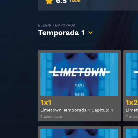
6.5
TMDB
ELEGIR TEMPORADA
Temporada
1
Ver
1x1
1x2
Limetown Temporada 1 Capitulo 1
Limet
7 años hace
7 años
Ver