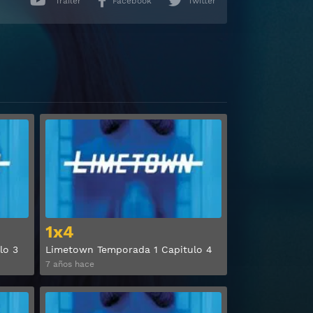
Trailer
Facebook
Twitter
Ver
Ver
1x4
lo 3
Limetown Temporada 1 Capitulo 4
7 años hace
Ver
Ver