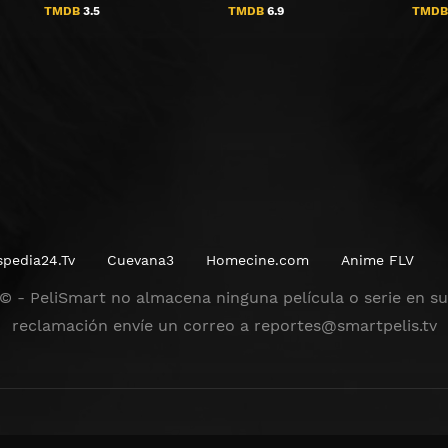
TMDB
3.5
TMDB
6.9
TMD
spedia24.Tv
Cuevana3
Homecine.com
Anime FLV
 © - PeliSmart no almacena ninguna película o serie en sus
reclamación envíe un correo a
reportes@smartpelis.tv