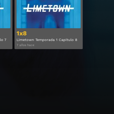
1x8
lo 7
Limetown Temporada 1 Capitulo 8
7 años hace