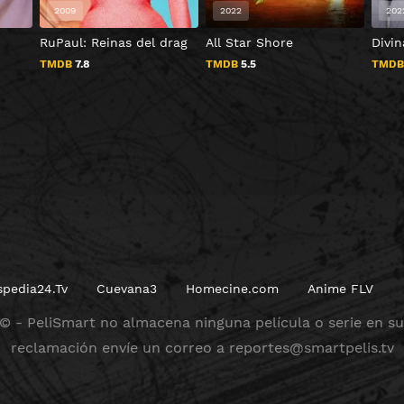
2009
2022
202
RuPaul: Reinas del drag
All Star Shore
Divi
TMDB
7.8
TMDB
5.5
TMD
spedia24.Tv
Cuevana3
Homecine.com
Anime FLV
 © - PeliSmart no almacena ninguna película o serie en sus
reclamación envíe un correo a
reportes@smartpelis.tv