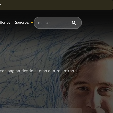
!
Series
Generos
asar página desde el más allá mientras