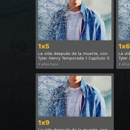
Ver
1x5
1x6
La vida después de la muerte, con
La vi
Tyler Henry Temporada 1 Capitulo 5
Tyler
4 años hace
4 años
Ver
1x9
La vida después de la muerte, con