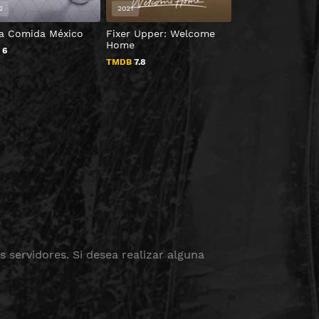
2
2021
2013
na Comida México
Fixer Upper: Welcome
MasterChef Esp
Home
B
6
TMDB
7
TMDB
7.8
 servidores. Si desea realizar alguna