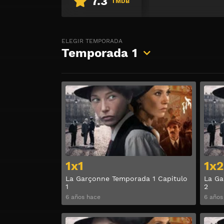
7.3
TMDB
ELEGIR TEMPORADA
Temporada
1
Ver
1x1
1x2
La Garçonne Temporada 1 Capitulo
La Ga
1
2
6 años hace
6 años
Ver