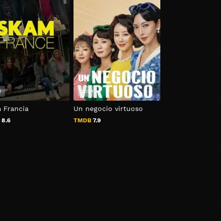
8
2024
2016
 Francia
Un negocio virtuoso
Raices
B
8.6
TMDB
7.9
TMDB
6.9