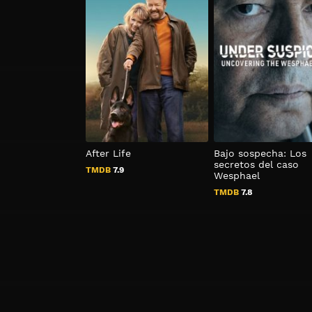
After Life
Bajo sospecha: Los
secretos del caso
TMDB
7.9
Wesphael
TMDB
7.8