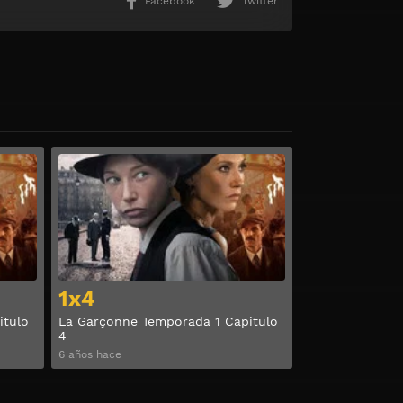
Facebook
Twitter
Ver
Ver
1x4
itulo
La Garçonne Temporada 1 Capitulo
4
6 años hace