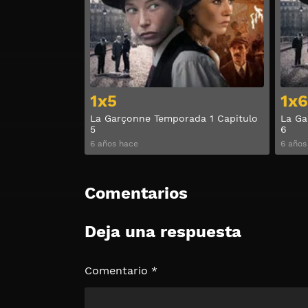
1x5
1x6
La Garçonne Temporada 1 Capitulo
La Ga
5
6
6 años hace
6 años
Comentarios
Deja una respuesta
Comentario
*