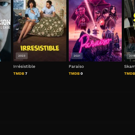
2023
2021
201
Irrésistible
Paraíso
Skam
TMDB
7
TMDB
0
TMD