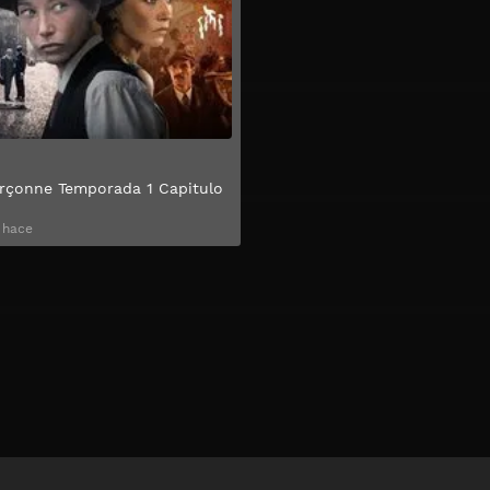
rçonne Temporada 1 Capitulo
 hace