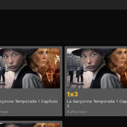
Ver
1x3
rçonne Temporada 1 Capitulo
La Garçonne Temporada 1 Cap
3
 hace
6 años hace
Ver