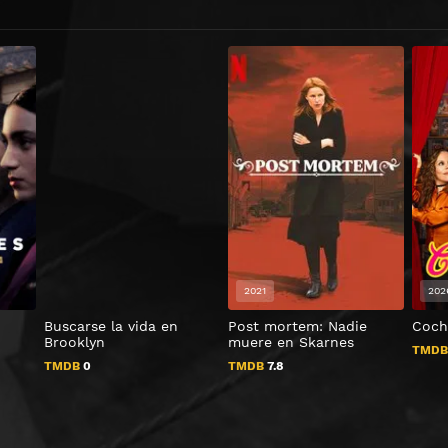
2021
202
Buscarse la vida en
Post mortem: Nadie
Coch
Brooklyn
muere en Skarnes
TMD
TMDB
0
TMDB
7.8