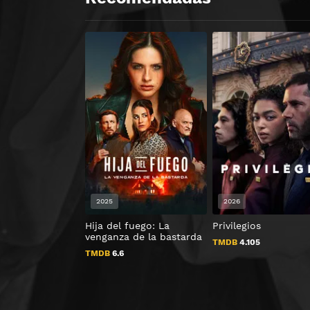
2025
2026
Hija del fuego: La
Privilegios
venganza de la bastarda
TMDB
4.105
TMDB
6.6