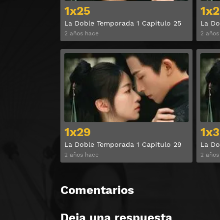
1x25
1x2
La Doble Temporada 1 Capitulo 25
La Do
2 años hace
2 años
Ver
1x29
1x3
La Doble Temporada 1 Capitulo 29
La Do
2 años hace
2 años
Comentarios
Deja una respuesta