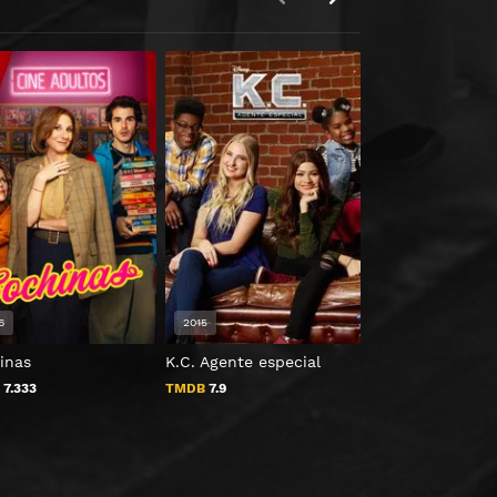
6
2015
2019
inas
K.C. Agente especial
Made in Heaven
B
7.333
TMDB
7.9
TMDB
7