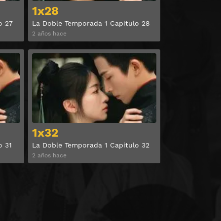
1x28
o 27
La Doble Temporada 1 Capitulo 28
2 años hace
Ver
Ver
1x32
o 31
La Doble Temporada 1 Capitulo 32
2 años hace