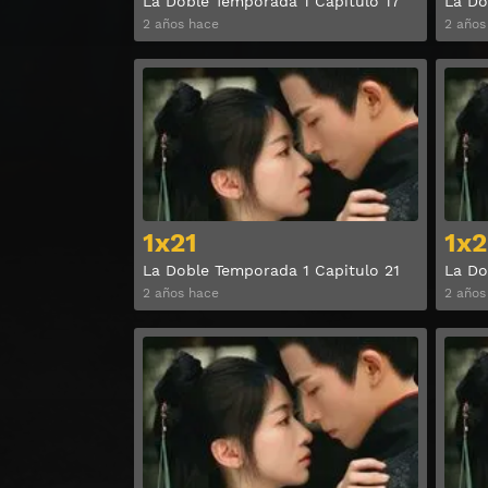
La Doble Temporada 1 Capitulo 17
La Do
2 años hace
2 años
Ver
1x21
1x2
La Doble Temporada 1 Capitulo 21
La Do
2 años hace
2 años
Ver