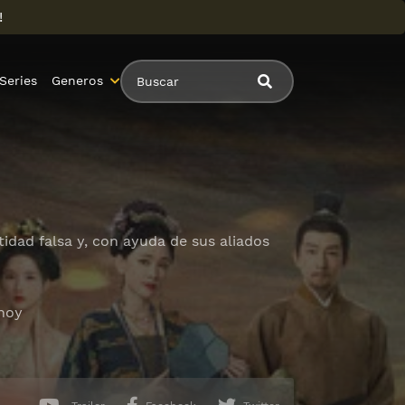
!
Series
Generos
tidad falsa y, con ayuda de sus aliados
 hoy