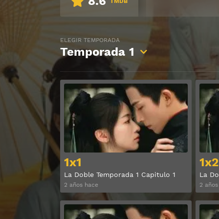
8.6
TMDB
ELEGIR TEMPORADA
Temporada
1
Ver
1x1
1x2
La Doble Temporada 1 Capitulo 1
La Do
2 años hace
2 años
Ver