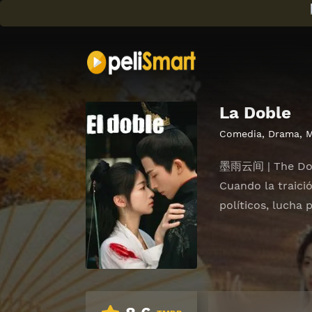
La Doble
Comedia
,
Drama
,
M
墨雨云间 | The Do
Cuando la traició
políticos, lucha p