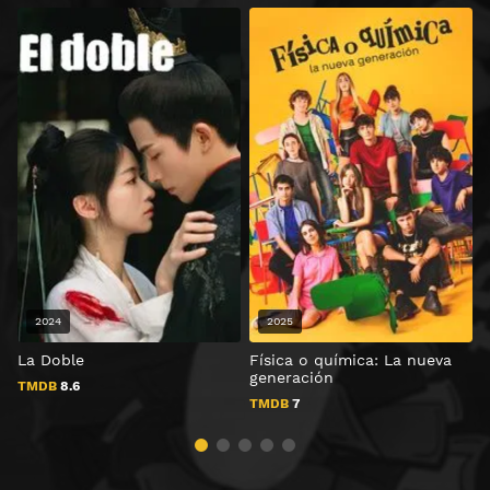
2024
2025
La Doble
Física o química: La nueva
J
generación
D
TMDB
8.6
TMDB
7