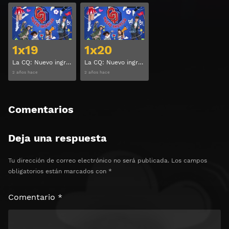
Ver
Ver
1x19
1x20
La CQ: Nuevo ingreso Temporada 1 Capitulo 19
La CQ: Nuevo ingreso Temporada 1 Capitulo 20
2 años hace
2 años hace
Comentarios
Deja una respuesta
Tu dirección de correo electrónico no será publicada.
Los campos
obligatorios están marcados con
*
Comentario
*