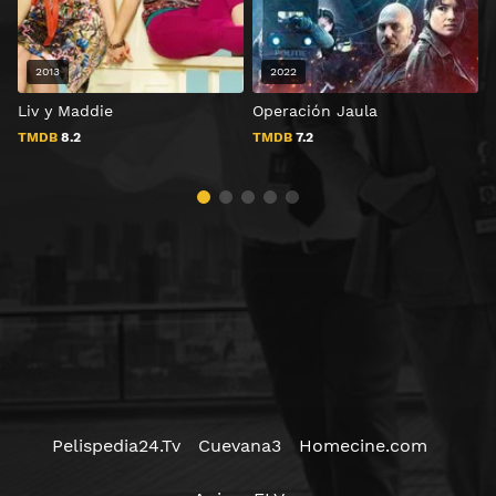
2013
2022
Liv y Maddie
Operación Jaula
A
TMDB
8.2
TMDB
7.2
Pelispedia24.Tv
Cuevana3
Homecine.com