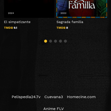
2024
2022
El simpatizante
Sagrada familia
TMDB
9.1
TMDB
8
Pelispedia24.Tv
Cuevana3
Homecine.com
Anime FLV