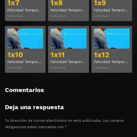
1x7
1x8
1x9
Felicidad Temporada 1 Capitulo 7
Felicidad Temporada 1 Capitulo 8
Felicidad Temporada 1 Capitulo 9
5 años hace
5 años hace
5 años hace
Ver
Ver
1x10
1x11
1x12
Felicidad Temporada 1 Capitulo 10
Felicidad Temporada 1 Capitulo 11
Felicidad Temporada 1 Capitulo 12
5 años hace
5 años hace
5 años hace
Comentarios
Deja una respuesta
Tu dirección de correo electrónico no será publicada.
Los campos
obligatorios están marcados con
*