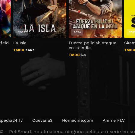
2022
2024
201
feld
La Isla
Fuerza policial: Ataque
Skam
en la India
TMDB
7.667
TMD
TMDB
6.8
spedia24.Tv
Cuevana3
Homecine.com
Anime FLV
 © - PeliSmart no almacena ninguna película o serie en sus