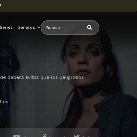
!
Series
Generos
nde deberá evitar que los peligrosos
 hoy