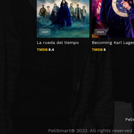
2021
2024
La rueda del tiempo
Becoming Karl Lager
TMDB
8.4
TMDB
8
Peli
PeliSmart® 2022. All rights reserved