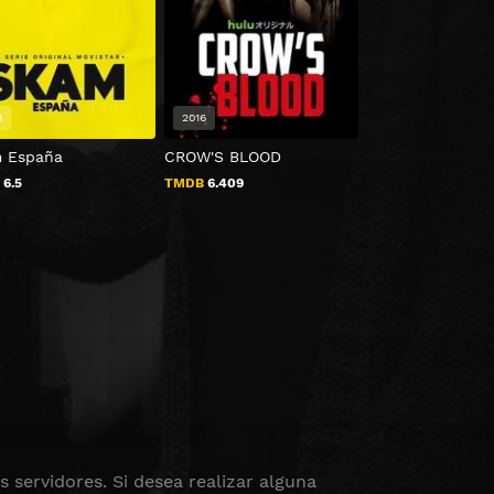
8
2016
2022
 España
CROW'S BLOOD
Mamíferos
B
6.5
TMDB
6.409
TMDB
6
 servidores. Si desea realizar alguna