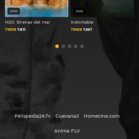
2006
2025
H2O: Sirenas del mar
Indomable
H
M
TMDB
7.811
TMDB
7.667
Pelispedia24.Tv
Cuevana3
Homecine.com
Anime FLV