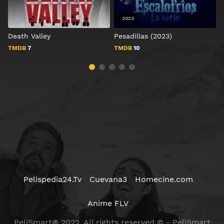
2023
Death Valley
Pesadillas (2023)
O
TMDB
7
TMDB
10
Pelispedia24.Tv
Cuevana3
Homecine.com
Anime FLV
PeliSmart® 2022. All rights reserved © - PeliSmart